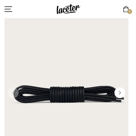
0
CORDONES PLANOS
CORDONES REDONDOS Y FINOS
CORDONES REDONDOS Y GRUESOS
CORDONES DEPORTIVOS
CORDONES ELÁSTICOS
CORDONES ORIGINALES
LACE'TER