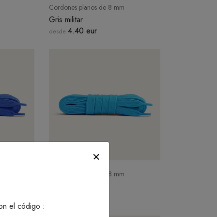
Cordones planos de 8 mm
Gris militar
4.40 eur
desde
Cordones planos de 8 mm
Azul loro
4.40 eur
desde
on el código :