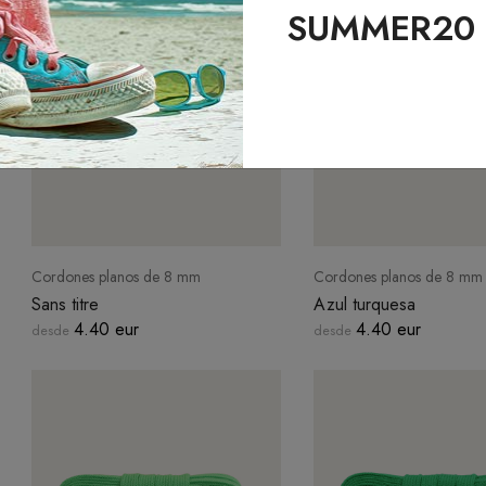
SUMMER20
Cordones planos de 8 mm
Cordones planos de 8 mm
Sans titre
Azul turquesa
4.40 eur
4.40 eur
desde
desde