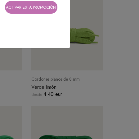
ACTIVAR ESTA PROMOCIÓN
Cordones planos de 8 mm
Verde limón
4.40 eur
desde