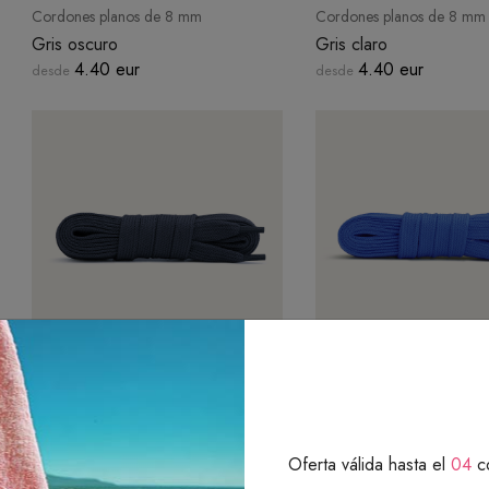
Cordones planos de 8 mm
Cordones planos de 8 mm
Gris oscuro
Gris claro
4.40 eur
4.40 eur
desde
desde
Cordones planos de 8 mm
Cordones planos de 8 mm
Azul marino
Azules
4.40 eur
4.40 eur
desde
desde
Oferta válida hasta el
04
c