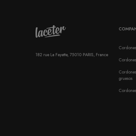
COMPA
Cordones
182 rue La Fayette, 75010 PARIS, France
Cordones 
Cordones
gruesos
Cordones