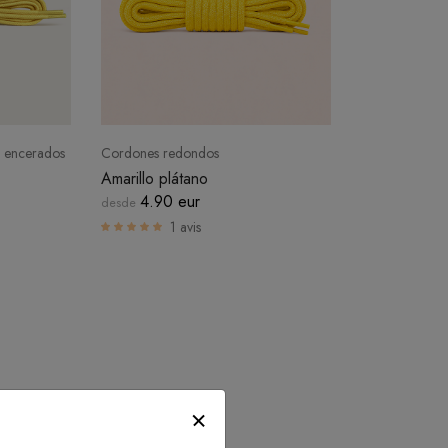
s encerados
Cordones redondos
Amarillo plátano
4.90 eur
desde
1 avis