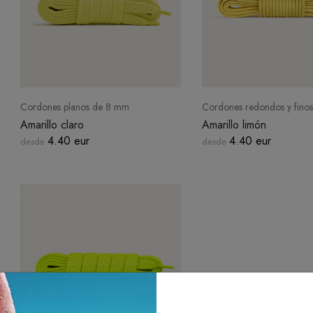
Cordones planos de 8 mm
Cordones redondos y fino
Amarillo claro
Amarillo limón
4.40 eur
4.40 eur
desde
desde