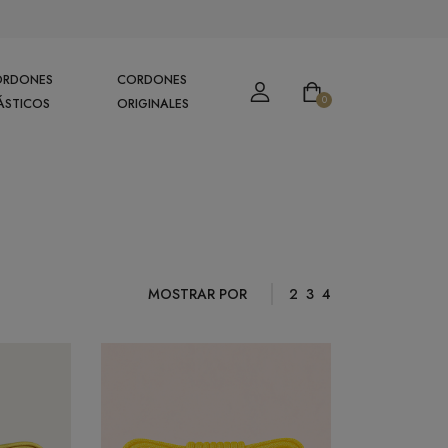
ORDONES
CORDONES
0
ÁSTICOS
ORIGINALES
MOSTRAR POR
2
3
4