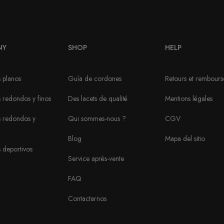
NY
SHOP
HELP
 planos
Guía de cordones
Retours et rembour
redondos y finos
Des lacets de qualité
Mentions légales
 redondos y
Qui sommes-nous ?
CGV
Blog
Mapa del sitio
 deportivos
Service après-vente
FAQ
Contactarnos