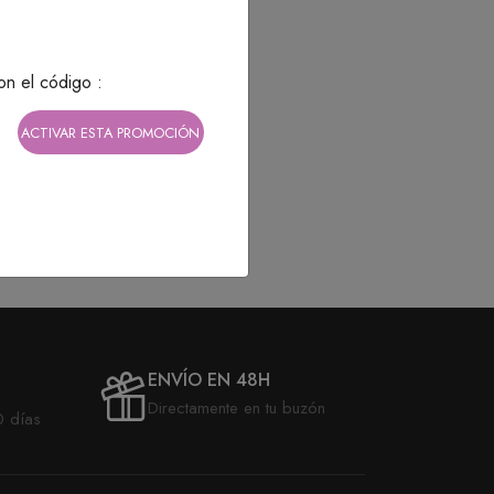
on el código :
ACTIVAR ESTA PROMOCIÓN
ENVÍO EN 48H
Directamente en tu buzón
0 días