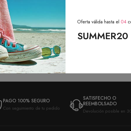
Cordones deportivos
Oferta válida hasta el
04
c
Amarillo pacman
SUMMER20
4.90 eur
desde
1 avis
SATISFECHO O
PAGO 100% SEGURO
REEMBOLSADO
Con seguimiento de tu pedido
Devolución posible en 3