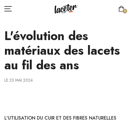
0
L'évolution des
LACETS PLATS
matériaux des lacets
LACETS RONDS & FINS
au fil des ans
LACETS RONDS & ÉPAIS
LACETS DE SPORT
LE 23 MAI 2024
LACETS ÉLASTIQUES
LES PREMIERS MATÉRIAUX UTILISÉS POUR LES
LACETS ORIGINAUX
LACETS
ESPACE PRO
L'UTILISATION DU CUIR ET DES FIBRES NATURELLES
Dans les premières civilisations, les
lacets de chaussures
étaient
LACE'TER