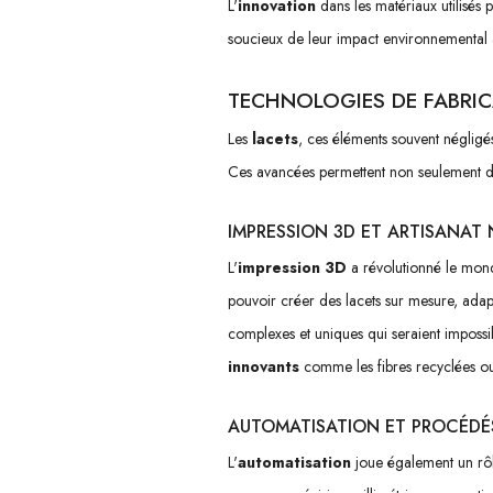
L'
innovation
dans les matériaux utilisés
soucieux de leur impact environnemental au
TECHNOLOGIES DE FABRI
Les
lacets
, ces éléments souvent négligés
Ces avancées permettent non seulement d'amé
IMPRESSION 3D ET ARTISANAT
L'
impression 3D
a révolutionné le mond
pouvoir créer des lacets sur mesure, adap
complexes et uniques qui seraient impossib
innovants
comme les fibres recyclées ou
AUTOMATISATION ET PROCÉDÉ
L'
automatisation
joue également un rôle