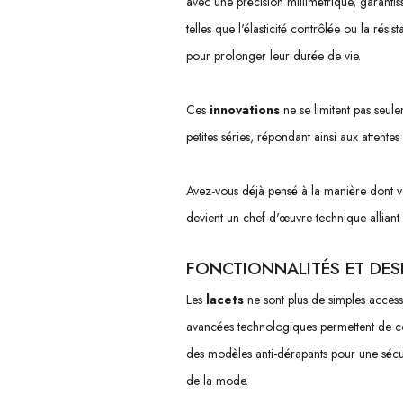
avec une précision millimétrique, garantis
telles que l'élasticité contrôlée ou la ré
pour prolonger leur durée de vie.
Ces
innovations
ne se limitent pas seule
petites séries, répondant ainsi aux attente
Avez-vous déjà pensé à la manière dont v
devient un chef-d'œuvre technique alliant
FONCTIONNALITÉS ET DES
Les
lacets
ne sont plus de simples accessoi
avancées technologiques permettent de co
des modèles anti-dérapants pour une sécuri
de la mode.