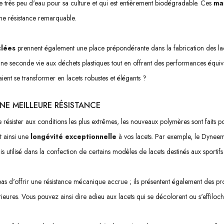
ite très peu d'eau pour sa culture et qui est entièrement biodégradable. Ces
ma
ne résistance remarquable.
clées
prennent également une place prépondérante dans la fabrication des la
ne seconde vie aux déchets plastiques tout en offrant des performances équiva
ient se transformer en lacets robustes et élégants ?
E MEILLEURE RÉSISTANCE
 résister aux conditions les plus extrêmes, les nouveaux polymères sont faits 
t ainsi une
longévité exceptionnelle
à vos lacets. Par exemple, le Dynee
s utilisé dans la confection de certains modèles de lacets destinés aux sportifs 
s d'offrir une résistance mécanique accrue ; ils présentent également des pro
érieures. Vous pouvez ainsi dire adieu aux lacets qui se décolorent ou s'effiloch