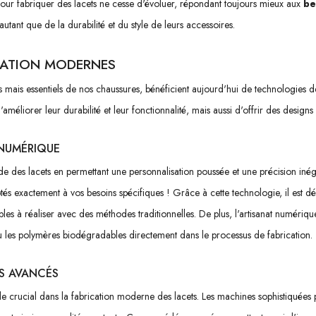
 pour fabriquer des lacets ne cesse d'évoluer, répondant toujours mieux aux
be
tant que de la durabilité et du style de leurs accessoires.
CATION MODERNES
 mais essentiels de nos chaussures, bénéficient aujourd'hui de technologies de 
liorer leur durabilité et leur fonctionnalité, mais aussi d'offrir des designs 
 NUMÉRIQUE
e des lacets en permettant une personnalisation poussée et une précision iné
tés exactement à vos besoins spécifiques ! Grâce à cette technologie, il est d
les à réaliser avec des méthodes traditionnelles. De plus, l'artisanat numériq
 les polymères biodégradables directement dans le processus de fabrication.
S AVANCÉS
 crucial dans la fabrication moderne des lacets. Les machines sophistiquées peuv