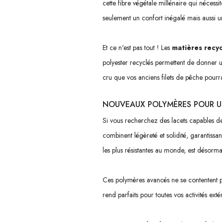
cette fibre végétale millénaire qui nécess
seulement un confort inégalé mais aussi u
Et ce n'est pas tout ! Les
matières recy
polyester recyclés permettent de donner u
cru que vos anciens filets de pêche pourra
NOUVEAUX POLYMÈRES POUR UN
Si vous recherchez des lacets capables de
combinent légèreté et solidité, garantissan
les plus résistantes au monde, est désormai
Ces polymères avancés ne se contentent pa
rend parfaits pour toutes vos activités ext