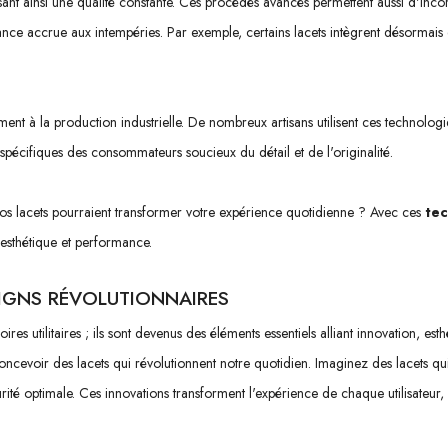
sant ainsi une qualité constante. Ces procédés avancés permettent aussi d'inco
sistance accrue aux intempéries. Par exemple, certains lacets intègrent désormai
ment à la production industrielle. De nombreux artisans utilisent ces technolo
s spécifiques des consommateurs soucieux du détail et de l'originalité.
os lacets pourraient transformer votre expérience quotidienne ? Avec ces
te
 esthétique et performance.
IGNS RÉVOLUTIONNAIRES
res utilitaires ; ils sont devenus des éléments essentiels alliant innovation, esth
ncevoir des lacets qui révolutionnent notre quotidien. Imaginez des lacets 
té optimale. Ces innovations transforment l'expérience de chaque utilisateur, q