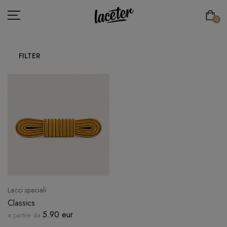
0
FILTER
LACCI PIATTI
LACETS RONDS & FINS
LACCI ROTONDI SPESSI
LACCI SPORTIVI
LACCI ELASTICI
LACCI SPECIALI
Lacci speciali
LACE'TER
Classics
5.90 eur
a partire da