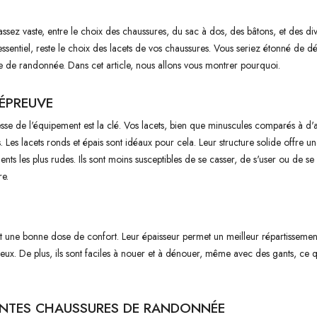
sez vaste, entre le choix des chaussures, du sac à dos, des bâtons, et des di
essentiel, reste le choix des lacets de vos chaussures. Vous seriez étonné de d
 de randonnée. Dans cet article, nous allons vous montrer pourquoi.
 ÉPREUVE
esse de l'équipement est la clé. Vos lacets, bien que minuscules comparés à d'
es. Les lacets ronds et épais sont idéaux pour cela. Leur structure solide offre u
 les plus rudes. Ils sont moins susceptibles de se casser, de s'user ou de se 
re.
nt une bonne dose de confort. Leur épaisseur permet un meilleur répartissement
ureux. De plus, ils sont faciles à nouer et à dénouer, même avec des gants, ce 
RENTES CHAUSSURES DE RANDONNÉE