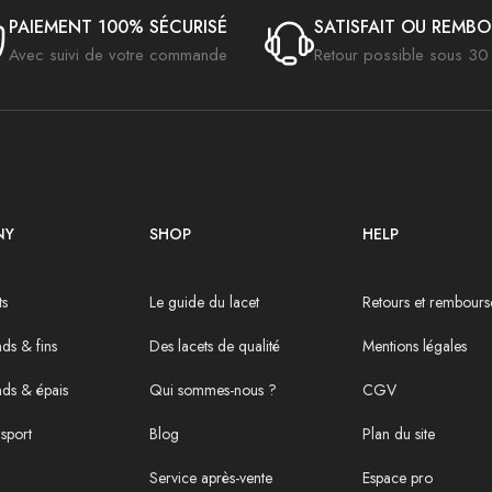
PAIEMENT 100% SÉCURISÉ
SATISFAIT OU REMB
Avec suivi de votre commande
Retour possible sous 30 
NY
SHOP
HELP
ts
Le guide du lacet
Retours et rembour
ds & fins
Des lacets de qualité
Mentions légales
nds & épais
Qui sommes-nous ?
CGV
sport
Blog
Plan du site
Service après-vente
Espace pro