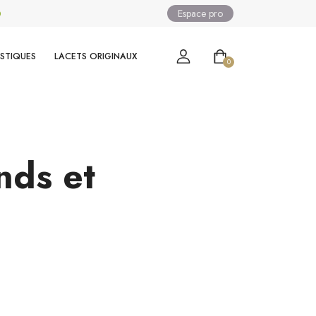
Espace pro
0
ASTIQUES
LACETS ORIGINAUX
0
nds et
e