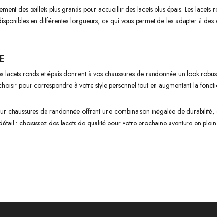
ent des œillets plus grands pour accueillir des lacets plus épais. Les lacets r
t disponibles en différentes longueurs, ce qui vous permet de les adapter à d
E
 Les lacets ronds et épais donnent à vos chaussures de randonnée un look robust
choisir pour correspondre à votre style personnel tout en augmentant la foncti
pour chaussures de randonnée offrent une combinaison inégalée de durabilité, de
détail : choisissez des lacets de qualité pour votre prochaine aventure en plein