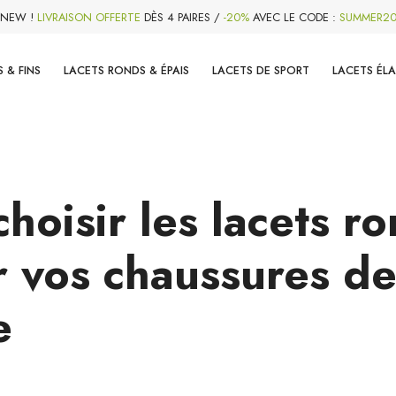
NEW !
LIVRAISON OFFERTE
DÈS 4 PAIRES /
-20%
AVEC LE CODE :
SUMMER2
 & FINS
LACETS RONDS & ÉPAIS
LACETS DE SPORT
LACETS ÉL
hoisir les lacets ro
r vos chaussures d
e