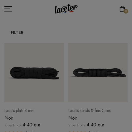
0
FILTER
LACETS PLATS
LACETS RONDS & FINS
LACETS RONDS & ÉPAIS
LACETS DE SPORT
LACETS ÉLASTIQUES
LACETS ORIGINAUX
Lacets plats 8 mm
Lacets ronds & fins Cirés
ESPACE PRO
Noir
Noir
4.40 eur
4.40 eur
à partir de
à partir de
LACE'TER