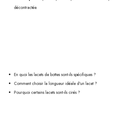
décontractée.
Prenez également en compte vos
besoins spécifiques
en matière
d'entretien et durabilité afin que vos chaussures restent non seulement
belles mais aussi fonctionnelles au fil du temps.
Nous vous recommandons ces autres pages :
En quoi les lacets de bottes sont-ils spécifiques ?
Comment choisir la longueur idéale d'un lacet ?
Pourquoi certains lacets sont-ils cirés ?