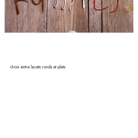
DANS QUELLES CIRCONSTANCES PRÉFÉRER LES
LACETS RONDS AUX LACETS PLATS ?
Le
choix entre lacets ronds et plats
peut sembler anodin, mais il revêt
une importance capitale pour ceux qui accordent de l'importance à
chaque détail de leur tenue. Les
lacets ronds
, par exemple, se révèlent
être un choix judicieux pour les
chaussures de ville
et habillées. Leur
forme cylindrique et leur finition souvent en cuir ou en coton ciré
apportent une touche d'élégance indéniable. Imaginez-vous lors d'une
réunion professionnelle ou d'un événement formel : des lacets ronds
parfaitement noués complètent votre allure avec raffinement.