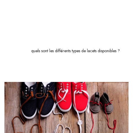
Nous verrons aussi les
avantages
des lacets plats en termes de
confort
et d'
esthétique
, ainsi que leur polyvalence dans des tenues
modernes. Enfin, nous réaliserons une analyse comparative détaillée
entre les lacets ronds et plats en tenant compte de leur
durabilité
, leur
maintenance
, ainsi que leur
performance
et usage spécifique en
vous référant à
quels sont les différents types de lacets disponibles ?
.
Préparez-vous à découvrir tous les secrets de ces
accessoires
souvent
sous-estimés mais ô combien essentiels !