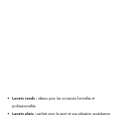
mouvement compte.
A contrario, les lacets ronds trouvent leur place dans des contextes plus
formels. Imaginez-vous lors d'une réunion importante ou d'un
événement chic : vos chaussures doivent refléter votre souci du détail et
votre raffinement. Les lacets ronds apportent cette touche distinguée tout
en assurant une tenue impeccable grâce à leur capacité à maintenir
fermement le nœud.
L'usage que vous faites de vos chaussures déterminera donc quel type
de lacet choisir :
Lacets ronds :
idéaux pour les occasions formelles et
professionnelles.
Lacets plats :
parfaits pour le sport et une utilisation quotidienne