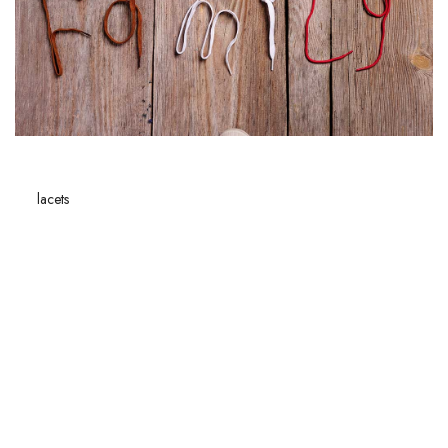
CONNEXION
Les
lacets
, bien qu'ils semblent être un simple accessoire, sont
prépondérants dans l'apparence et la
fonctionnalité
de vos
chaussures. Vous êtes-vous déjà demandé quand il est préférable
d'utiliser des lacets ronds ou plats ? Dans ce guide, nous explorerons les
différentes circonstances
où les lacets ronds sont plus avantageux,
notamment pour des chaussures de ville et habillées, et quand les lacets
plats sont la meilleure option pour des chaussures de sport et
décontractées.