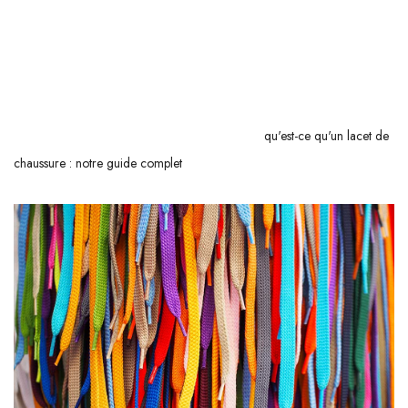
Ensuite, apprendre à déterminer la
longueur idéale
d'un lacet vous
évitera bien des désagréments et complétera votre habilité en matière de
choix de lacets. Enfin, nous expliquerons pourquoi certains lacets sont
cirés et leurs avantages dans l'usage quotidien. Prêt à percer les secrets
de cet accessoire souvent sous-estimé ? Suivez
qu'est-ce qu'un lacet de
chaussure : notre guide complet
!