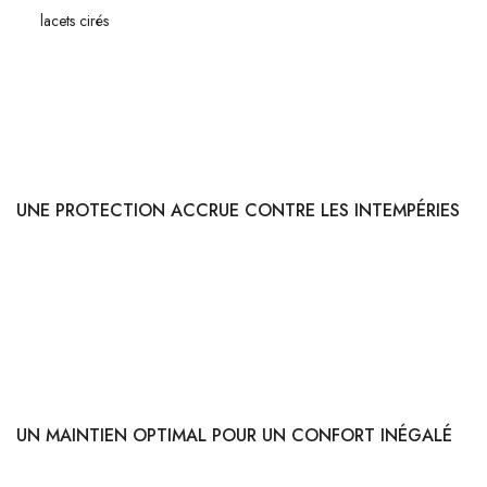
Les
lacets cirés
ne sont pas simplement une question d'esthétique, bien
que leur finition brillante ajoute une touche élégante à n'importe quelle
paire de chaussures. Leur véritable atout réside dans leur fonctionnalité
et leur
durabilité
. En effet, le cirage des lacets améliore
considérablement leur résistance à l'usure et aux éléments extérieurs.
UNE PROTECTION ACCRUE CONTRE LES INTEMPÉRIES
Imaginez-vous lors d'une journée pluvieuse où vos chaussures
pourraient être exposées à l'eau et à la boue. Les lacets cirés agissent
comme une barrière protectrice, empêchant l'humidité de pénétrer les
fibres du lacet. Cela permet non seulement de garder vos pieds au sec,
mais aussi de prolonger la durée de vie de vos
lacets
.
UN MAINTIEN OPTIMAL POUR UN CONFORT INÉGALÉ
Avez-vous déjà eu des lacets qui se défont constamment ? Les lacets