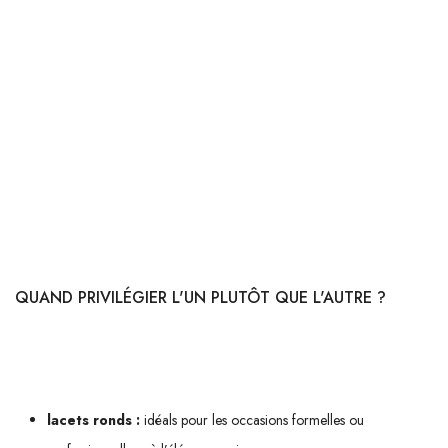
baskets ou même des bottes. Leur surface large permet une meilleure
répartition de la tension sur l’ensemble du pied, offrant ainsi un maintien
optimal.
Contrairement aux lacets ronds, ceux-ci sont moins enclins à se défaire
grâce à leur texture plane qui accroche mieux lors du nouage. Vous
êtes sportif ? Les lacets plats seront vos meilleurs alliés pour éviter tout
désagrément pendant votre course matinale ou votre séance
d’entraînement intense.
QUAND PRIVILÉGIER L'UN PLUTÔT QUE L'AUTRE ?
Le choix entre ces deux types dépendra essentiellement du contexte
d’utilisation :
lacets ronds :
idéals pour les occasions formelles ou