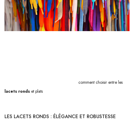
QUELLES SONT LES DIFFÉRENCES ENTRE LES
LACETS RONDS ET PLATS ?
Ah, le choix des
lacets
! Bien plus qu’un simple détail, il peut
transformer une paire de chaussures banale en un véritable chef-
d’œuvre de style et de confort. Mais alors,
comment choisir entre les
lacets ronds
et plats
? Ces deux types de lacets ont chacun leurs
spécificités et répondent à des besoins bien distincts.
LES LACETS RONDS : ÉLÉGANCE ET ROBUSTESSE
Les lacets ronds se distinguent par leur
allure sophistiquée
. Leur