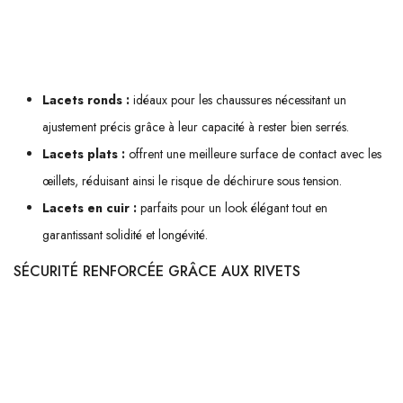
Voici une présentation des différents types de lacets :
Lacets ronds :
idéaux pour les chaussures nécessitant un
ajustement précis grâce à leur capacité à rester bien serrés.
Lacets plats :
offrent une meilleure surface de contact avec les
œillets, réduisant ainsi le risque de déchirure sous tension.
Lacets en cuir :
parfaits pour un look élégant tout en
garantissant solidité et longévité.
SÉCURITÉ RENFORCÉE GRÂCE AUX RIVETS
Les bottes équipées de rivets au niveau des œillets bénéficient d'une
sécurité supplémentaire
. Ces petites tiges cylindriques renflées
permettent d'éviter que les œillets ne s'usent prématurément sous la
pression constante des lacets serrés. En outre, ils facilitent également le