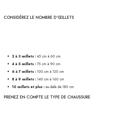
parfaite.
CONSIDÉREZ LE NOMBRE D'ŒILLETS
La première chose à prendre en compte est le nombre d'œillets sur vos
chaussures. Plus il y a d'œillets, plus les lacets devront être longs. Voici
un guide approximatif :
2 à 3 œillets :
45 cm à 60 cm
4 à 5 œillets :
75 cm à 90 cm
6 à 7 œillets :
100 cm à 120 cm
8 à 9 œillets :
140 cm à 160 cm
10 œillets et plus :
au-delà de 180 cm
PRENEZ EN COMPTE LE TYPE DE CHAUSSURE
Toutes les chaussures ne se valent pas lorsqu'il s'agit de choisir des
lacets. Par exemple, les baskets nécessitent souvent des lacets plus longs