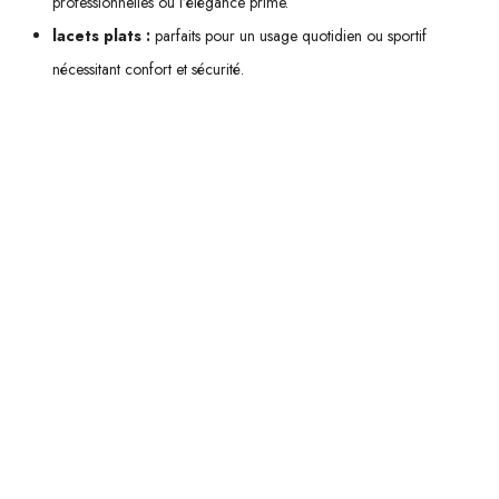
professionnelles où l’élégance prime.
lacets plats :
parfaits pour un usage quotidien ou sportif
nécessitant confort et sécurité.
N’oubliez pas également que la longueur du lacet joue un rôle crucial
dans le confort et l'esthétique finale. Un bon ajustement passe par une
sélection minutieuse tant au niveau du type que de la taille du lacet
choisi.
Ainsi, qu’il s’agisse d’arborer un look raffiné avec des chaussures
habillées ou de rechercher performance et confort avec vos sneakers
préférées, chaque type de lacet a son mot à dire. Et vous, quel style
allez-vous adopter aujourd'hui ?
EN QUOI LES LACETS DE BOTTES SONT-ILS
SPÉCIFIQUES ?