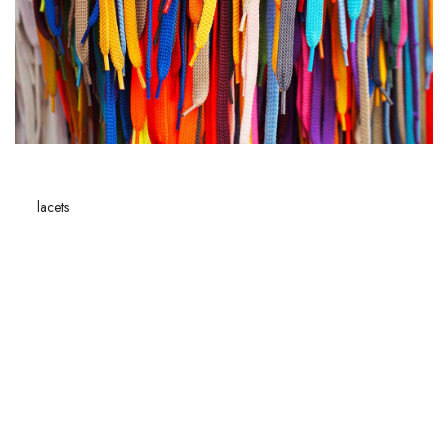
CONNEXION
Les
lacets
jouent un rôle crucial dans notre
quotidien
, bien au-delà de
leur fonction pratique. Que vous chaussiez des
baskets
, des bottes ou
des chaussures de ville, chaque type de lacet possède des
caractéristiques bien définies qui influencent non seulement l’esthétique
mais aussi le confort et la durabilité de vos chaussures. Aimant les détails
subtils qui font toute la différence, nous vous dévoilerons les différences
entre lacets ronds et plats, puis nous plongerons dans l’univers des lacets
de bottes avec leurs spécificités uniques.