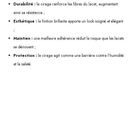
Durabilité :
le cirage renforce les fibres du lacet, augmentant
ainsi sa résistance ;
Esthétique :
la finition brillante apporte un look soigné et élégant
;
Maintien :
une meilleure adhérence réduit le risque que les lacets
se dénouent ;
Protection :
le cirage agit comme une barrière contre l'humidité
et la saleté.
N'hésitez pas à opter pour des
lacets cirés
, surtout si vous recherchez
un équilibre entre style et fonctionnalité. Que ce soit pour compléter
votre tenue professionnelle ou ajouter une touche d'élégance à vos
sorties formelles, ces lacets sauront répondre à vos attentes avec brio !
Nous vous recommandons ces autres pages :