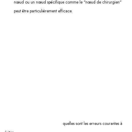
nœud ou un nœud spécifique comme le "nœud de chirurgien"
peut être particulièrement efficace.
L'
ajustement parfait
grâce aux lacets n'est pas seulement une
question d'esthétique ; c'est aussi essentiel pour votre confort et votre
santé podiatrique. Alors, pourquoi ne pas essayer ces techniques dès
aujourd'hui ? Vous pourriez être surpris par le niveau de confort ajouté
à vos chaussures préférées !
QUELLES SONT LES ERREURS COMMUNES À
ÉVITER LORS DU LAÇAGE ?
Le laçage de vos
chaussures
peut sembler une tâche anodine, mais il
joue un rôle crucial pour le confort et la santé de vos pieds. Une
mauvaise technique de laçage peut entraîner divers problèmes, allant
des douleurs aux blessures. Alors,
quelles sont les erreurs courantes à