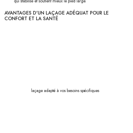
qui stabilise et soutient mieux le pied large.
AVANTAGES D'UN LAÇAGE ADÉQUAT POUR LE
CONFORT ET LA SANTÉ
L'importance d'un bon laçage ne peut être sous-estimée. Un ajustement
correct permet non seulement d'améliorer votre
confort quotidien
mais joue aussi un rôle crucial dans la prévention des problèmes de
santé liés aux pieds. Un mauvais ajustement peut entraîner des affections
telles que des ampoules, des cors ou encore exacerber des pathologies
existantes comme l'hallux valgus (oignon).
En adoptant un
laçage adapté à vos besoins spécifiques
, vous réduisez
considérablement ces risques. Vous offrez à vos pieds une meilleure
répartition de la pression et évitez ainsi les points douloureux. De plus,
cela améliore votre posture globale et favorise une démarche plus
naturelle. N'oubliez pas : investir quelques minutes supplémentaires pour