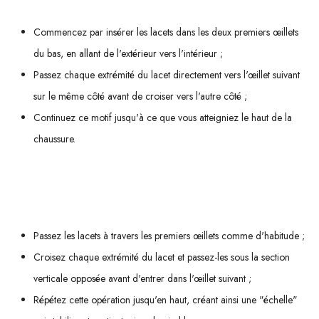
Commencez par insérer les lacets dans les deux premiers œillets
du bas, en allant de l'extérieur vers l'intérieur ;
Passez chaque extrémité du lacet directement vers l'œillet suivant
sur le même côté avant de croiser vers l'autre côté ;
Continuez ce motif jusqu'à ce que vous atteigniez le haut de la
chaussure.
Une autre option populaire est le
laçage en échelle
, qui offre un
soutien supplémentaire tout en laissant plus d'espace pour s'étendre :
Passez les lacets à travers les premiers œillets comme d'habitude ;
Croisez chaque extrémité du lacet et passez-les sous la section
verticale opposée avant d'entrer dans l'œillet suivant ;
Répétez cette opération jusqu'en haut, créant ainsi une "échelle"