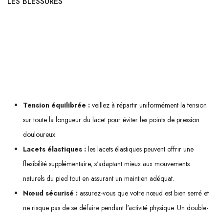
LES BLESSURES
L'utilisation correcte des lacets ne se résume pas seulement à un meilleur
ajustement ; elle contribue également à prévenir les blessures
potentielles. Un bon laçage peut éviter les ampoules, les entorses et
d'autres inconforts liés à une mauvaise tenue du pied. Voici quelques
conseils supplémentaires :
Tension équilibrée :
veillez à répartir uniformément la tension
sur toute la longueur du lacet pour éviter les points de pression
douloureux.
Lacets élastiques :
les lacets élastiques peuvent offrir une
flexibilité supplémentaire, s'adaptant mieux aux mouvements
naturels du pied tout en assurant un maintien adéquat.
Nœud sécurisé :
assurez-vous que votre nœud est bien serré et
ne risque pas de se défaire pendant l'activité physique. Un double-