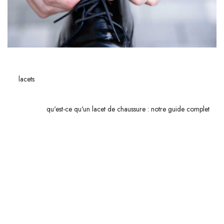
CONNEXION
Les
lacets
ne sont pas simplement un accessoire fonctionnel ; ils jouent
un rôle crucial dans le maintien de la
santé
et du
confort
de nos
pieds. Savoir
qu'est-ce qu'un lacet de chaussure : notre guide complet
peut faire toute la différence, que vous ayez des pieds larges ou que
vous cherchiez à ajuster des chaussures un peu trop grandes.
Nous aborderons tout d’abord les
types de laçage recommandés
pour les pieds larges, en vous dévoilant des techniques spécifiques qui
peuvent vraiment améliorer votre bien-être au quotidien. Ensuite, nous
explorerons comment utiliser des lacets pour obtenir un ajustement