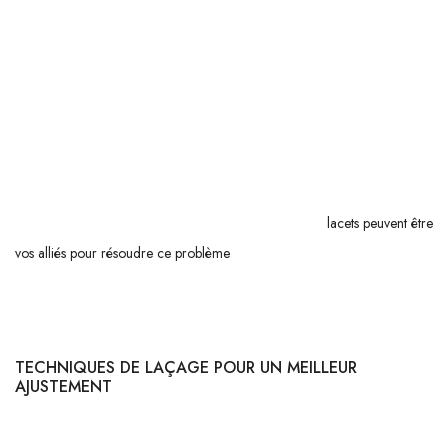
bien lacer vos chaussures peut faire toute la différence ! Alors pourquoi
ne pas essayer ces techniques dès aujourd'hui ? Vos pieds vous
remercieront !
COMMENT UTILISER DES LACETS POUR
AJUSTER DES CHAUSSURES TROP GRANDES ?
Avez-vous déjà acheté une paire de
chaussures irrésistibles
, mais
légèrement trop grandes ? Ne vous inquiétez pas, les
lacets peuvent être
vos alliés pour résoudre ce problème
. En utilisant des techniques de
laçage spécifiques, vous pouvez ajuster parfaitement vos chaussures et
éviter les désagréments liés à un mauvais maintien.
TECHNIQUES DE LAÇAGE POUR UN MEILLEUR
AJUSTEMENT
Pour ajuster des chaussures trop grandes, il existe plusieurs méthodes de