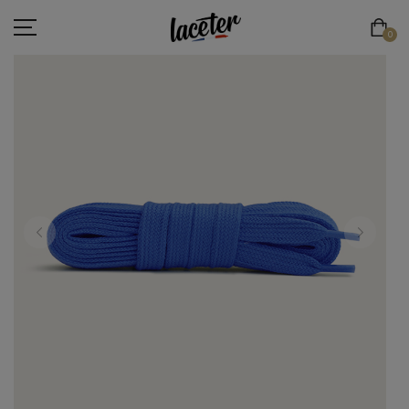
0
LACETS PLATS
LACETS RONDS & FINS
LACETS RONDS & ÉPAIS
LACETS DE SPORT
LACETS ÉLASTIQUES
LACETS ORIGINAUX
ESPACE PRO
LACE'TER