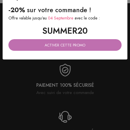
-20%
sur votre commande !
Offre valable jusqu'au
04 Septembre
avec le code :
SUMMER20
LIVRAISON OFFERTE
ACTIVER CETTE PROMO
dès 4 paires achetées
PAIEMENT 100% SÉCURISÉ
Avec suivi de votre commande