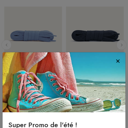
Lacets plats 8 mm
Lacets plats 8 mm
Bleu clair
Bleu marine
4.40 eur
4.40 eur
à partir de
à partir de
Super Promo de l'été !