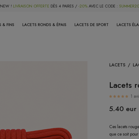
NEW !
LIVRAISON OFFERTE
DÈS 4 PAIRES /
-20%
AVEC LE CODE :
SUMMER2
 & FINS
LACETS RONDS & ÉPAIS
LACETS DE SPORT
LACETS ÉL
LACETS
/
LA
Lacets 
1 avi
5.40 eur
Ces lacets rouge
que ce soit pour