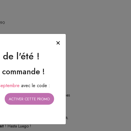
090
de l'été !
e commande !
Septembre
avec le code :
 rouges piment
! Ces lacets ce n’est pas
ACTIVER CETTE PROMO
s arrachent les entrailles, brûlent la gorge,
nt
! Hasta Luego !