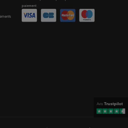
paiement.
sements
Avis
Trustpilot