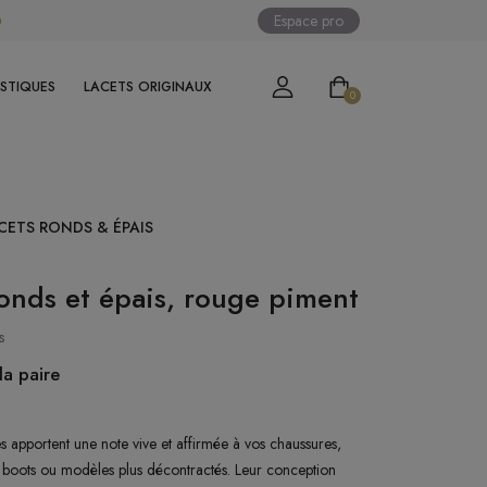
Espace pro
0
ASTIQUES
LACETS ORIGINAUX
0
CETS RONDS & ÉPAIS
ronds et épais, rouge piment
s
la paire
s apportent une note vive et affirmée à vos chaussures,
 boots ou modèles plus décontractés. Leur conception