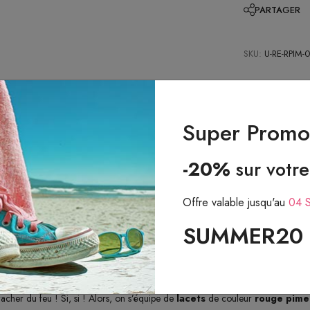
PARTAGER
SKU:
U-RE-RPIM-
Super Promo 
-20%
sur votr
DESCRIPTION
AVIS CLIENTS (1)
Offre valable jusqu'au
04 
e, ça brûle ! De l’eau, de l’eau ! C’est quoi ? Mais ce sont des
lacets ronds
SUMMER20
chos ou Muchachas, comme les shot de Téquila ! Claro ?
rouge piment
, ça se mérite, ça se travaille et ça s’obtient après un effort. Il
cher du feu ! Si, si ! Alors, on s’équipe de
lacets
de couleur
rouge pime