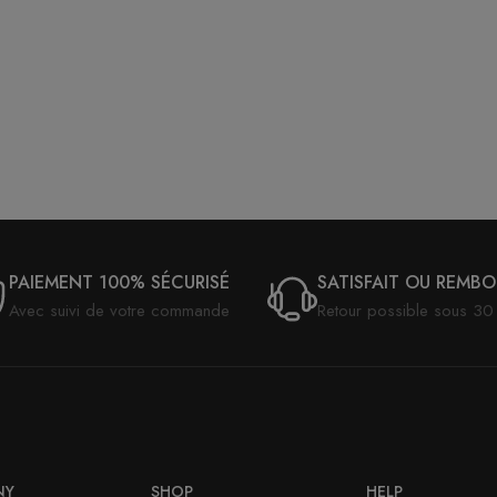
PAIEMENT 100% SÉCURISÉ
SATISFAIT OU REMB
Avec suivi de votre commande
Retour possible sous 30 
NY
SHOP
HELP