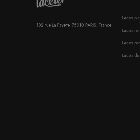
Lacets pla
182 rue La Fayette, 75010 PARIS, France
Lacets ron
Lacets ro
Lacets de 