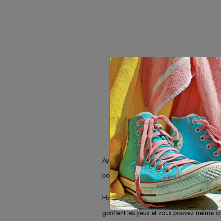
Ay ! Ay ! Ay ! Caramba ! Si ! Si ! ça brûl
pour n’importe qui, pour de vrais Mucha
Hombre que si ! Des
lacets
de couleur
gonflent les yeux et vous pouvez même cra