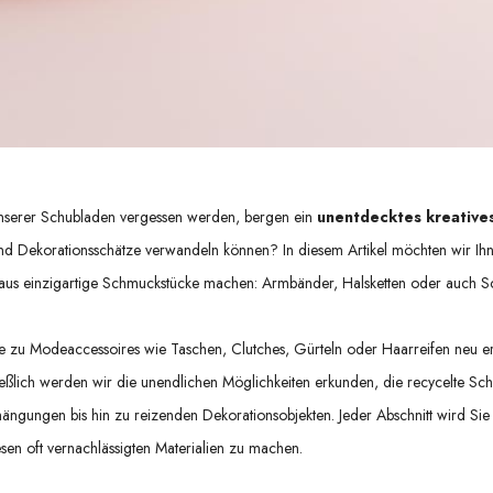
 unserer Schubladen vergessen werden, bergen ein
unentdecktes kreatives
d Dekorationsschätze verwandeln können? In diesem Artikel möchten wir Ih
us einzigartige Schmuckstücke machen: Armbänder, Halsketten oder auch Sc
sie zu Modeaccessoires wie Taschen, Clutches, Gürteln oder Haarreifen neu e
ießlich werden wir die unendlichen Möglichkeiten erkunden, die recycelte Schn
gungen bis hin zu reizenden Dekorationsobjekten. Jeder Abschnitt wird Sie Sc
sen oft vernachlässigten Materialien zu machen.