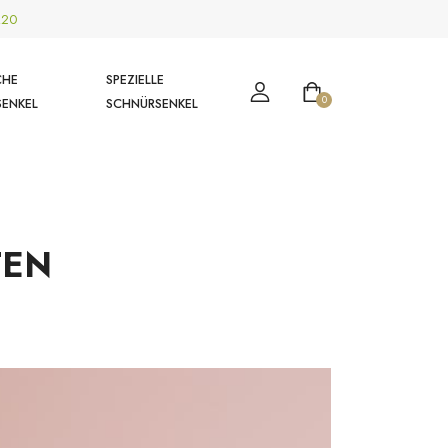
R20
CHE
SPEZIELLE
0
SENKEL
SCHNÜRSENKEL
TEN