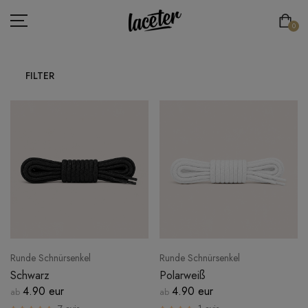
0
FILTER
FLACHE SCHNÜRSENKEL
LACETS RONDS & FINS
SCHNÜRSENKEL DICKE RUNDE
SPORTSCHNÜRSENKEL
ELASTISCHE SCHNÜRSENKEL
SPEZIELLE SCHNÜRSENKEL
Runde Schnürsenkel
Runde Schnürsenkel
LACE'TER
Schwarz
Polarweiß
4.90 eur
4.90 eur
ab
ab