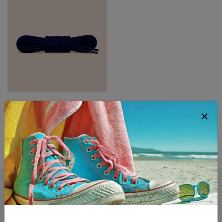
Runde Schnürsenkel
Marineblau
4.90 eur
ab