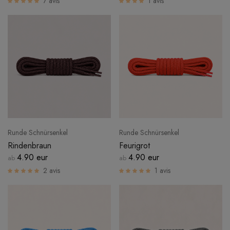
7 avis
1 avis
EINLOGGEN
Runde Schnürsenkel
Runde Schnürsenkel
Rindenbraun
Feurigrot
4.90 eur
4.90 eur
ab
ab
2 avis
1 avis