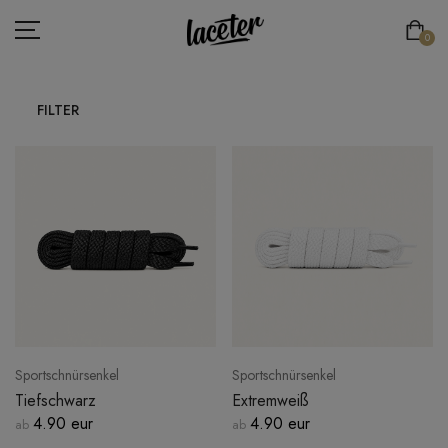
0
FILTER
FLACHE SCHNÜRSENKEL
LACETS RONDS & FINS
SCHNÜRSENKEL DICKE RUNDE
SPORTSCHNÜRSENKEL
ELASTISCHE SCHNÜRSENKEL
SPEZIELLE SCHNÜRSENKEL
Sportschnürsenkel
Sportschnürsenkel
LACE'TER
Tiefschwarz
Extremweiß
4.90 eur
4.90 eur
ab
ab