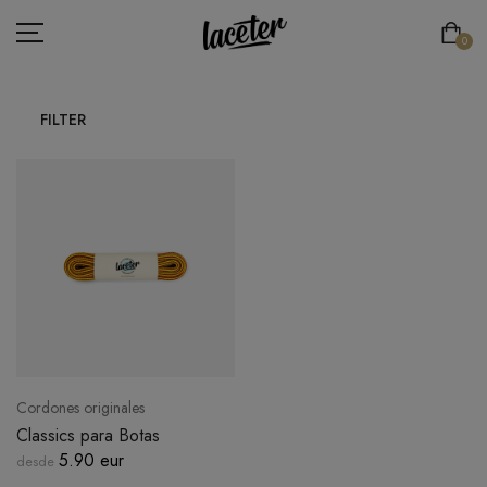
0
FILTER
CORDONES PLANOS
CORDONES REDONDOS Y FINOS
CORDONES REDONDOS Y GRUESOS
CORDONES DEPORTIVOS
CORDONES ELÁSTICOS
CORDONES ORIGINALES
Cordones originales
LACE'TER
Classics para Botas
5.90 eur
desde