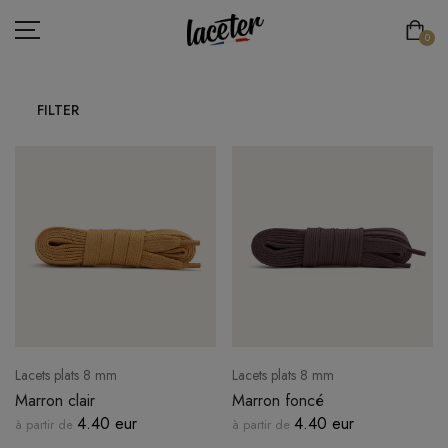
0
FILTER
LACETS PLATS
LACETS RONDS & FINS
LACETS RONDS & ÉPAIS
LACETS DE SPORT
LACETS ÉLASTIQUES
LACETS ORIGINAUX
Lacets plats 8 mm
Lacets plats 8 mm
ESPACE PRO
Marron clair
Marron foncé
4.40 eur
4.40 eur
à partir de
à partir de
LACE'TER