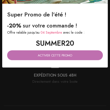
Avec suivi de votre commande
Super Promo de l'été !
-20%
sur votre commande !
Offre valable jusqu'au
04 Septembre
avec le code :
SATISFAIT OU REMBOURSÉ
SUMMER20
Retour possible sous 30 jours
ACTIVER CETTE PROMO
EXPÉDITION SOUS 48H
Directement dans votre boite