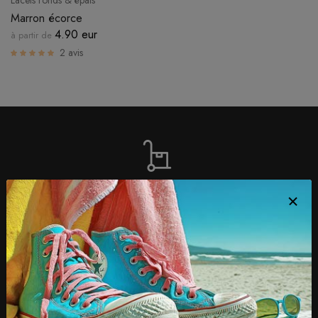
Lacets ronds & épais
Marron écorce
4.90 eur
à partir de
2 avis
LIVRAISON OFFERTE
dès 4 paires achetées
PAIEMENT 100% SÉCURISÉ