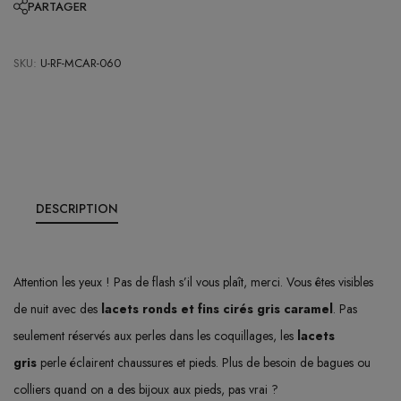
PARTAGER
SKU:
U-RF-MCAR-060
DESCRIPTION
Attention les yeux ! Pas de flash s’il vous plaît, merci. Vous êtes visibles
de nuit avec des
lacets ronds et fins cirés gris caramel
. Pas
seulement réservés aux perles dans les coquillages, les
lacets
gris
perle éclairent chaussures et pieds. Plus de besoin de bagues ou
colliers quand on a des bijoux aux pieds, pas vrai ?