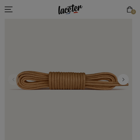
0
LACETS PLATS
LACETS RONDS & FINS
LACETS RONDS & ÉPAIS
LACETS DE SPORT
LACETS ÉLASTIQUES
LACETS ORIGINAUX
ESPACE PRO
LACE'TER