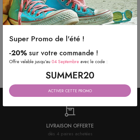
Lacets ronds & fins Cirés
Lacets ronds & fins Cirés
Beige
Marron chocolat
Super Promo de l'été !
4.40 eur
4.40 eur
à partir de
à partir de
-20%
sur votre commande !
Offre valable jusqu'au
04 Septembre
avec le code :
SUMMER20
ACTIVER CETTE PROMO
LIVRAISON OFFERTE
dès 4 paires achetées