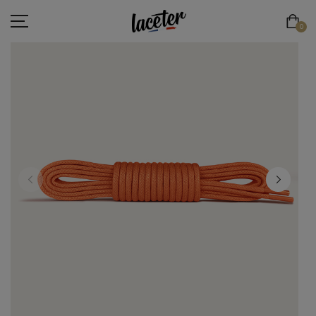
0
LACETS PLATS
LACETS RONDS & FINS
LACETS RONDS & ÉPAIS
LACETS DE SPORT
LACETS ÉLASTIQUES
LACETS ORIGINAUX
ESPACE PRO
LACE'TER