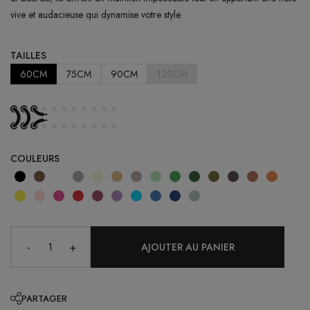
vive et audacieuse qui dynamise votre style.
TAILLES
60CM
75CM
90CM
120CM
COULEURS
-
+
PARTAGER