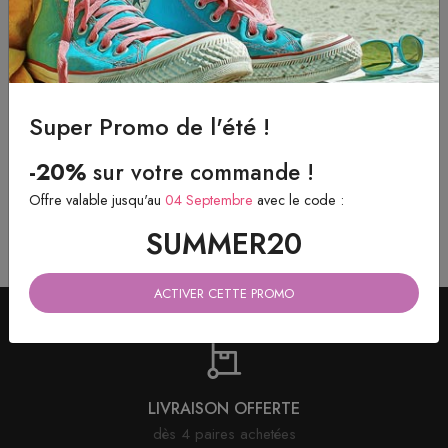
Lacets ronds & fins Cirés
Lacets ronds & fins Cirés
Jaune citron
Marron caramel
Super Promo de l'été !
4.40 eur
4.40 eur
à partir de
à partir de
-20%
sur votre commande !
Offre valable jusqu'au
04 Septembre
avec le code :
SUMMER20
ACTIVER CETTE PROMO
LIVRAISON OFFERTE
dès 4 paires achetées