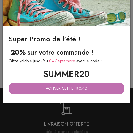
Lacets ronds & fins Cirés
Lacets ronds & fins Cirés
Beige
Gris tempête
Super Promo de l'été !
4.40 eur
4.40 eur
à partir de
à partir de
-20%
sur votre commande !
Offre valable jusqu'au
04 Septembre
avec le code :
SUMMER20
ACTIVER CETTE PROMO
LIVRAISON OFFERTE
dès 4 paires achetées