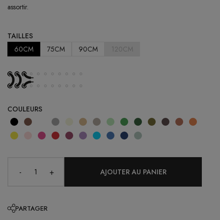
assortir.
TAILLES
60CM
75CM
90CM
120CM
COULEURS
-
+
PARTAGER