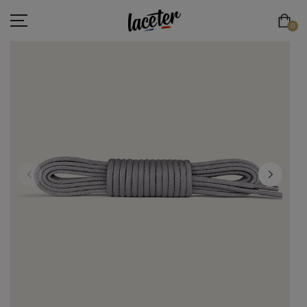
0
LACETS PLATS
LACETS RONDS & FINS
LACETS RONDS & ÉPAIS
LACETS DE SPORT
LACETS ÉLASTIQUES
LACETS ORIGINAUX
ESPACE PRO
LACE'TER