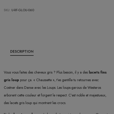
SKU:
U-RF-GLOU-060
DESCRIPTION
Vous vous faites des cheveux gris ? Plus besoin, il y a des
lacets fins
gris loup
pour ça. « Chaussette », t’es gentille tu retournes avec
Costner dans Danse avec les Loups. Les loups-garous de Westeros
arborent cette couleur et forgent le respect. C’est noble et majestueux,
des lacets gris loup qui montrent les crocs.