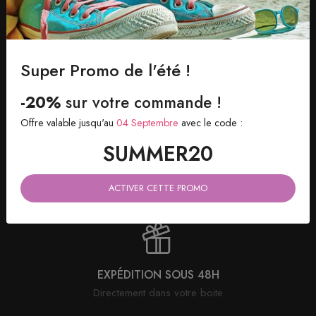
PAIEMENT 100% SÉCURISÉ
Avec suivi de votre commande
Super Promo de l'été !
-20%
sur votre commande !
Offre valable jusqu'au
04 Septembre
avec le code :
SUMMER20
SATISFAIT OU REMBOURSÉ
Retour possible sous 30 jours
ACTIVER CETTE PROMO
EXPÉDITION SOUS 48H
Directement dans votre boite