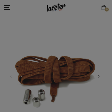
0
LACETS PLATS
LACETS RONDS & FINS
LACETS RONDS & ÉPAIS
LACETS DE SPORT
LACETS ÉLASTIQUES
LACETS ORIGINAUX
ESPACE PRO
LACE'TER