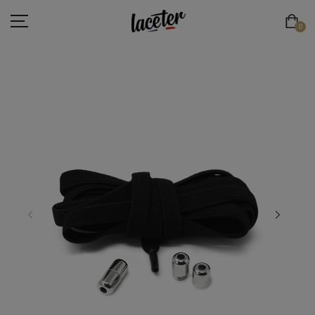
0
LACETS PLATS
LACETS RONDS & FINS
LACETS RONDS & ÉPAIS
LACETS DE SPORT
LACETS ÉLASTIQUES
LACETS ORIGINAUX
ESPACE PRO
LACE'TER