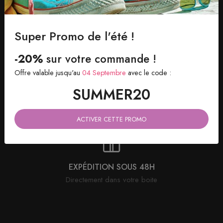
PAIEMENT 100% SÉCURISÉ
Avec suivi de votre commande
Super Promo de l'été !
-20%
sur votre commande !
Offre valable jusqu'au
04 Septembre
avec le code :
SATISFAIT OU REMBOURSÉ
SUMMER20
Retour possible sous 30 jours
ACTIVER CETTE PROMO
EXPÉDITION SOUS 48H
Directement dans votre boite