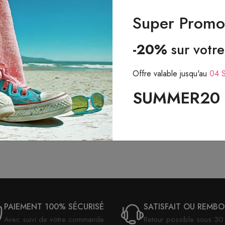
Super Promo 
-20%
sur votr
DESCRIPTION
Offre valable jusqu'au
04 
SUMMER20
PAIEMENT 100% SÉCURISÉ
SATISFAIT OU REMB
Avec suivi de votre commande
Retour possible sous 30 