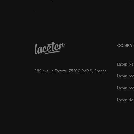
COMPA
Lacets pla
182 rue La Fayette, 75010 PARIS, France
Lacets ron
Lacets ro
Lacets de 