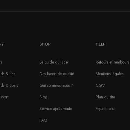
NY
SHOP
HELP
ts
Le guide du lacet
Retours et rembour
ds & fins
Des lacets de qualité
Mentions légales
nds & épais
Qui sommes-nous ?
CGV
sport
Blog
Plan du site
Service après-vente
Espace pro
FAQ