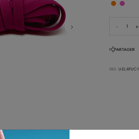
-
+
PARTAGER
SKU:
U-EL-RFUC-