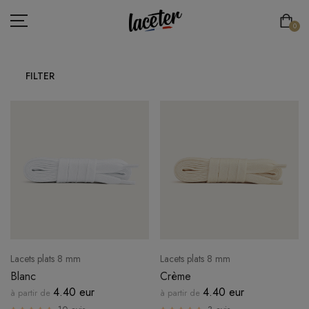
0
FILTER
LACETS PLATS
LACETS RONDS & FINS
LACETS RONDS & ÉPAIS
LACETS DE SPORT
LACETS ÉLASTIQUES
LACETS ORIGINAUX
Lacets plats 8 mm
Lacets plats 8 mm
ESPACE PRO
Blanc
Crème
4.40 eur
4.40 eur
à partir de
à partir de
LACE'TER