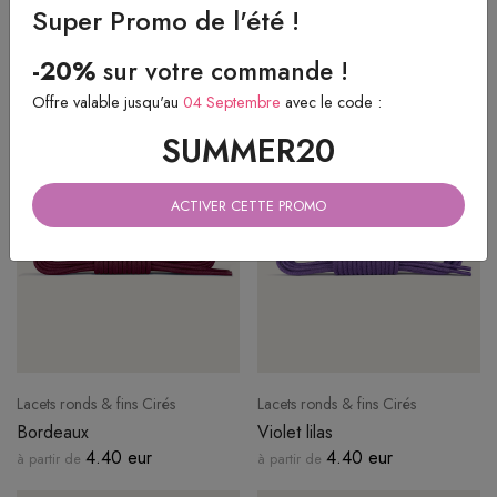
Super Promo de l'été !
Lacets ronds & fins Cirés
Lacets ronds & fins Cirés
-20%
sur votre commande !
Rose fuchsia
Rouge feu
Offre valable jusqu'au
04 Septembre
avec le code :
4.40 eur
4.40 eur
à partir de
à partir de
SUMMER20
ACTIVER CETTE PROMO
Lacets ronds & fins Cirés
Lacets ronds & fins Cirés
Bordeaux
Violet lilas
4.40 eur
4.40 eur
à partir de
à partir de