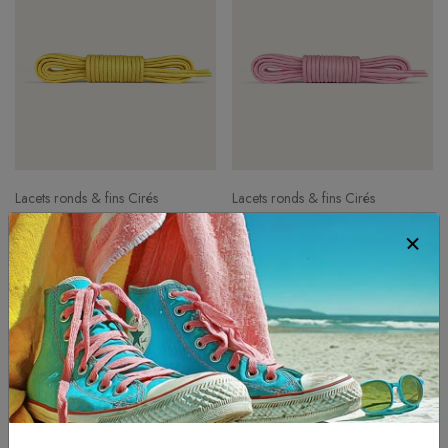
Lacets ronds & fins Cirés
Lacets ronds & fins Cirés
Jaune citron
Rose chamallow
4.40 eur
4.40 eur
à partir de
à partir de