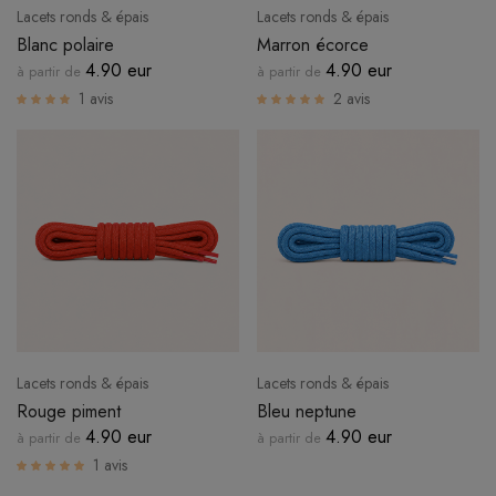
Lacets ronds & épais
Lacets ronds & épais
Blanc polaire
Marron écorce
4.90 eur
4.90 eur
à partir de
à partir de
1 avis
2 avis
Lacets ronds & épais
Lacets ronds & épais
Rouge piment
Bleu neptune
4.90 eur
4.90 eur
à partir de
à partir de
1 avis